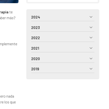
rapia
te
2024
saber más?
2023
2022
simplemente
2021
2020
2019
pero nada
tre los que