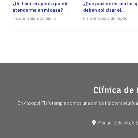
¿Un fisioterapeuta puede
¿Qué pacientes son los 
atenderme en mi casa?
deben solicitar el
fisioterapeuta a domicili
Fisioterapia a domicilio
Fisioterapia a domicilio
Clínica de 
En Anxopol Fisioterapia somos una clínica fisioterapéutica
Manuel Belando, 8 B