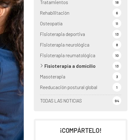
Tratamientos
18
Rehabilitación
6
Osteopatía
11
Fisioterapia deportiva
13
Fisioterapia neurológica
8
Fisioterapia reumatológica
10
Fisioterapia a domicilio
13
Masoterapia
3
Reeducación postural global
1
TODAS LAS NOTICIAS
94
¡COMPÁRTELO!