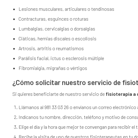
Lesiones musculares, articulares o tendinosas
Contracturas, esguinces o roturas
Lumbalgias, cervicalgias o dorsalgias
Ciáticas, hernias discales o escoliosis
Artrosis, artritis o reumatismos
Parálisis facial, ictus o esclerosis múltiple
Fibromialgia, migrañas o vértigos
¿Cómo solicitar nuestro servicio de fisiot
Si quieres beneficiarte de nuestro servicio de
fisioterapia a 
Llámanos al 981 33 03 26 o envíanos un correo electrónico
Indícanos tu nombre, dirección, teléfono y motivo de consu
Elige el día y la hora que mejor te convengan para recibir el
Recibe la visita de uno de nuestros fisioterapeutas en tu d