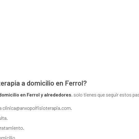
erapia a domicilio en Ferrol?
domicilio en Ferrol y alrededores
, solo tienes que seguir estos pa
 a clinica@anxopolfisioterapia.com.
lta.
 tratamiento.
omicilio.