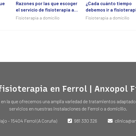
que
Razones por las que escoger
¿Cada cuánto tiempo
el servicio de fisioterapia a
debemos ir a fisioterap
o?
domicilio
Fisioterapia a domicilio
Fisioterapia a domicilio
fisioterapia en Ferrol | Anxopol 
 en la que ofrecemos una amplia variedad de tratamientos adaptados
servicios en nuestras instalaciones de Ferrol o a domicilio.
ajo - 15404 Ferrol (A Coruña)
981 330 326
clinica@a