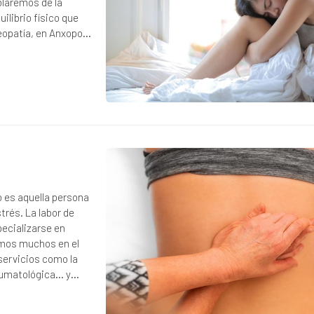
blaremos de la
ilibrio físico que
eopatía, en Anxopol
 es aquella persona
trés. La labor de
pecializarse en
vamos muchos en el
servicios como la
reumatológica… y