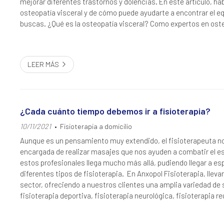
mejorar diferentes trastornos y dolencias. En este artículo, ha
osteopatía visceral y de cómo puede ayudarte a encontrar el equ
buscas. ¿Qué es la osteopatía visceral? Como expertos en ost
Fisioterapia de...
LEER MÁS
¿Cada cuánto tiempo debemos ir a fisioterapia?
10/11/2021
Fisioterapia a domicilio
Aunque es un pensamiento muy extendido, el fisioterapeuta no
encargada de realizar masajes que nos ayuden a combatir el es
estos profesionales llega mucho más allá, pudiendo llegar a es
diferentes tipos de fisioterapia. En Anxopol Fisioterapia, lle
sector, ofreciendo a nuestros clientes una amplia variedad de 
fisioterapia deportiva, fisioterapia neurológica, fisioterapia 
prestando también nu...