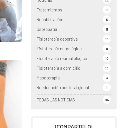
Noticias
22
Tratamientos
18
Rehabilitación
6
Osteopatía
11
Fisioterapia deportiva
13
Fisioterapia neurológica
8
Fisioterapia reumatológica
10
Fisioterapia a domicilio
13
Masoterapia
3
Reeducación postural global
1
TODAS LAS NOTICIAS
94
¡COMPÁRTELO!