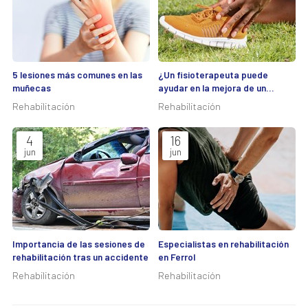
5 lesiones más comunes en las
¿Un fisioterapeuta puede
muñecas
ayudar en la mejora de un
esguince de tobillo?
Rehabilitación
Rehabilitación
4
16
jun
jun
Importancia de las sesiones de
Especialistas en rehabilitación
rehabilitación tras un accidente
en Ferrol
Rehabilitación
Rehabilitación